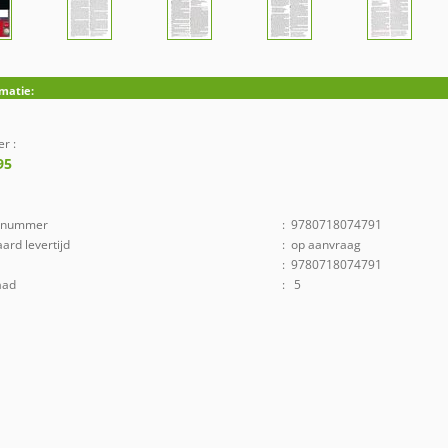
rmatie:
er :
95
elnummer
:
9780718074791
ard levertijd
:
op aanvraag
:
9780718074791
aad
:
5