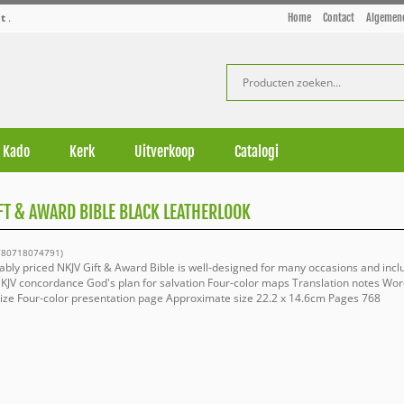
t
.
Home
Contact
Algemen
Kado
Kerk
Uitverkoop
Catalogi
FT & AWARD BIBLE BLACK LEATHERLOOK
9780718074791)
dably priced NKJV Gift & Award Bible is well-designed for many occasions and incl
NKJV concordance God's plan for salvation Four-color maps Translation notes Word
 size Four-color presentation page Approximate size 22.2 x 14.6cm Pages 768