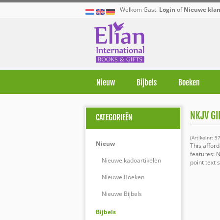
Welkom Gast.
Login
of
Nieuwe klan
Nieuw
Bijbels
Boeken
NKJV GI
CATEGORIEËN
(Artikelnr: 
Nieuw
This affor
features: 
Nieuwe kadoartikelen
point text
Nieuwe Boeken
Nieuwe Bijbels
Bijbels