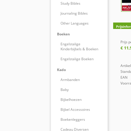
Study Bibles
Journaling Bibles
Other Languages
Prijsinfo
Boeken
Prijs p
Engelstalige
€ 11,
Kinderbijbels & Boeken
Engelstalige Boeken
Artik
Kado
Standa
EAN
Armbanden
Voorr
Baby
Bijbelhoezen
Bijbel Accessoires
Boekenleggers
Cadeau Diversen