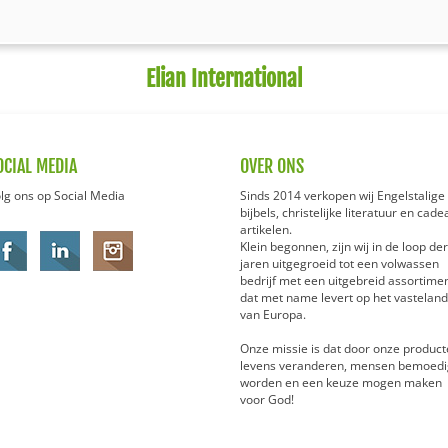
Elian International
OCIAL MEDIA
OVER ONS
lg ons op Social Media
Sinds 2014 verkopen wij Engelstalige
bijbels, christelijke literatuur en cade
artikelen.
Klein begonnen, zijn wij in de loop der
jaren uitgegroeid tot een volwassen
bedrijf met een uitgebreid assortimen
dat met name levert op het vasteland
van Europa.
Onze missie is dat door onze product
levens veranderen, mensen bemoedi
worden en een keuze mogen maken
voor God!