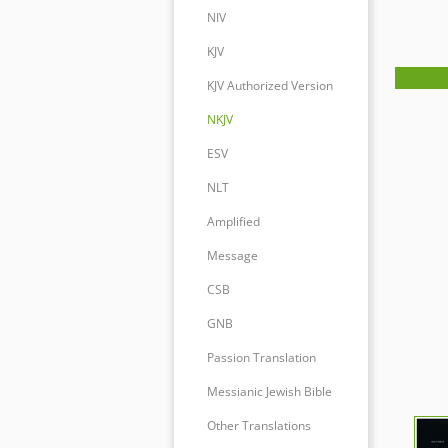
NIV
KJV
KJV Authorized Version
NKJV
ESV
NLT
Amplified
Message
CSB
GNB
Passion Translation
Messianic Jewish Bible
Other Translations