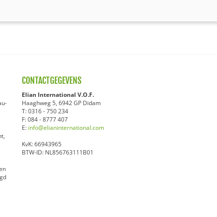
CONTACTGEGEVENS
Elian International V.O.F.
au-
Haaghweg 5, 6942 GP Didam
T:
0316 - 750 234
F:
084 - 8777 407
E:
info@elianinternational.com
t,
KvK: 66943965
BTW-ID: NL856763111B01
en
gd