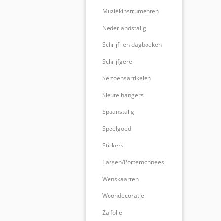
Muziekinstrumenten
Nederlandstalig
Schrijf- en dagboeken
Schrijfgerei
Seizoensartikelen
Sleutelhangers
Spaanstalig
Speelgoed
Stickers
Tassen/Portemonnees
Wenskaarten
Woondecoratie
Zalfolie