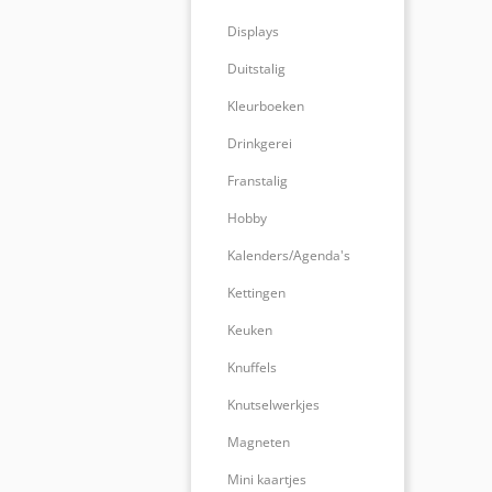
Displays
Duitstalig
Kleurboeken
Drinkgerei
Franstalig
Hobby
Kalenders/Agenda's
Kettingen
Keuken
Knuffels
Knutselwerkjes
Magneten
Mini kaartjes